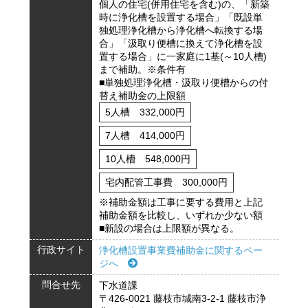
個人の住宅(併用住宅を含む)の、「新築
時に浄化槽を設置する場合」「既設単
独処理浄化槽から浄化槽へ転換する場
合」「汲取り便槽に換えて浄化槽を設
置する場合」に一家庭に1基(～10人槽)
まで補助。※条件有
■単独処理浄化槽・汲取り便槽からの付
替え補助金の上限額
5人槽 332,000円
7人槽 414,000円
10人槽 548,000円
宅内配管工事費 300,000円
※補助金額は工事に要する費用と上記
補助金額を比較し、いずれか少ない額
■新設の場合は上限額が異なる。
行政サイト
浄化槽設置事業費補助金に関するペー
ジへ
問合せ先
下水道課
〒426-0021 藤枝市城南3-2-1 藤枝市浄