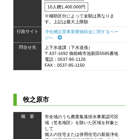
10人槽1,400,000円
※補助区分によって金額は異なりま
す。上記は最大上限額
行政サイト
浄化槽設置事業費補助金に関するペー
ジへ
問合せ先
上下水道課（下水道係）
〒437-1692 御前崎市池新田5585番地
電話：0537-85-1126
FAX：0537-85-1150
牧之原市
概 要
市全域のうち農業集落排水事業認可区
域（笠名地区）を除いた区域を対象と
して
個人の住宅または併用住宅の新規浄化