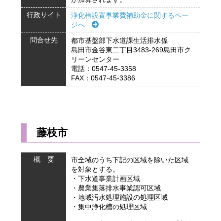
行政サイト
浄化槽設置事業費補助金に関するペー
ジへ
問合せ先
都市基盤部下水道課生活排水係
島田市金谷東二丁目3483-269島田市ク
リーンセンター
電話：0547-45-3358
FAX：0547-45-3386
藤枝市
概 要
市全域のうち下記の区域を除いた区域
を対象とする。
・下水道事業計画区域
・農業集落排水事業認可区域
・地域汚水処理施設の処理区域
・集中浄化槽の処理区域