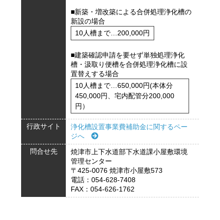
■新築・増改築による合併処理浄化槽の
新設の場合
10人槽まで…200,000円
■建築確認申請を要せず単独処理浄化
槽・汲取り便槽を合併処理浄化槽に設
置替えする場合
10人槽まで…650,000円(本体分
450,000円、宅内配管分200,000
円）
行政サイト
浄化槽設置事業費補助金に関するペー
ジへ
問合せ先
焼津市上下水道部下水道課小屋敷環境
管理センター
〒425-0076 焼津市小屋敷573
電話：054-628-7408
FAX：054-626-1762