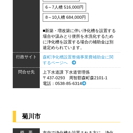
6～7人槽 516,000円
8～10人槽 684,000円
■新築・増改築に伴い浄化槽を設置する
場合や汲みとり便所を水洗化するため
に浄化槽を設置する場合の補助金は別
途定められています。
行政サイト
森町浄化槽設置整備事業費補助金に関
するページへ
問合せ先
上下水道課 下水道管理係
〒437-0293 周智郡森町森2101-1
電話：0538-85-6314
菊川市
概 要
市内で浄化槽を設置される方に、浄化