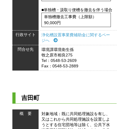
■単独槽・汲取り便槽を撤去を伴う場合
単独槽撤去工事費（上限額）
90,000円
行政サイト
浄化槽設置事業費補助金に関するペー
ジへ
問合せ先
環境課環境衛生係
牧之原市相良275
Tel：0548-53-2609
Fax：0548-53-2889
吉田町
概 要
対象地域：既に共同処理施設を有し、
又はこれから共同処理施設を設置しよ
うとする住宅団地等は除く、公共下水