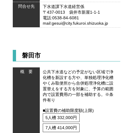
問合せ先
下水道課下水道経営係
〒437-0013 袋井市新屋1-1-1
電話:0538-84-6081
mail:gesui@city.fukuroi.shizuoka.jp
磐田市
概 要
公共下水道などの予定がない区域で浄
化槽を新設する方や、単独処理浄化槽
やくみ取便所から合併処理浄化槽に設
置替えをする方を対象に、予算の範囲
内で設置費用の一部を補助する。※条
件有り
■設置費の補助限度額(上限)
5人槽 332,000円
7人槽 414,000円