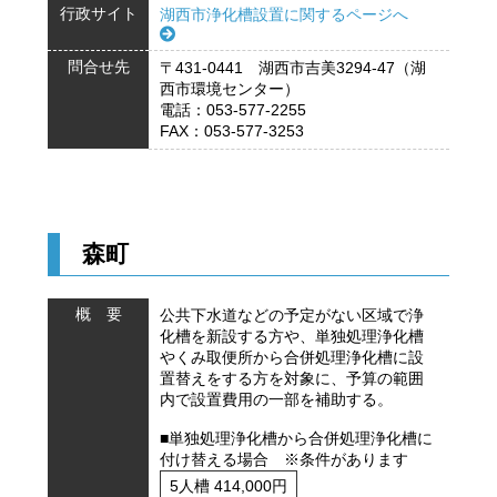
行政サイト
湖西市浄化槽設置に関するページへ
問合せ先
〒431-0441 湖西市吉美3294-47（湖
西市環境センター）
電話：053-577-2255
FAX：053-577-3253
森町
概 要
公共下水道などの予定がない区域で浄
化槽を新設する方や、単独処理浄化槽
やくみ取便所から合併処理浄化槽に設
置替えをする方を対象に、予算の範囲
内で設置費用の一部を補助する。
■単独処理浄化槽から合併処理浄化槽に
付け替える場合 ※条件があります
5人槽 414,000円