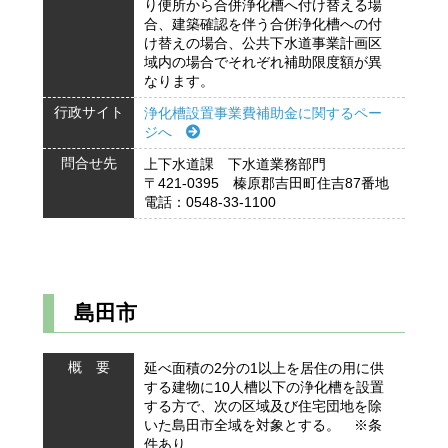
り便所から合併浄化槽へ付け替える場
合、建築確認を伴う合併浄化槽への付
け替えの場合、公共下水道事業計画区
域内の場合でそれぞれ補助限度額が異
なります。
行政サイト
浄化槽設置事業費補助金に関するペー
ジへ
問合せ先
上下水道課 下水道業務部門
〒421-0395 榛原郡吉田町住吉87番地
電話：0548-33-1100
島田市
概 要
延べ面積の2分の1以上を居住の用に供
する建物に10人槽以下の浄化槽を設置
する方で、次の区域及び住宅団地を除
いた島田市全域を対象とする。 ※条
件あり