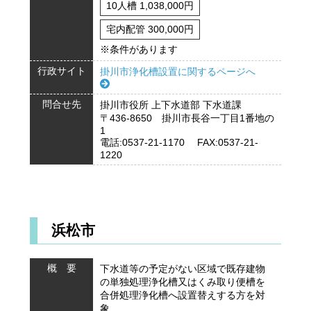
10人槽 1,038,000円
宅内配管 300,000円
※条件があります
行政サイト
掛川市浄化槽設置に関するページへ
問合せ先
掛川市役所 上下水道部 下水道課
〒436-8650 掛川市長谷一丁目1番地の
1
電話:0537-21-1170 FAX:0537-21-
1220
浜松市
概 要
下水道等の予定がない区域で既存建物
の単独処理浄化槽又はくみ取り便槽を
合併処理浄化槽へ設置替えする方を対
象