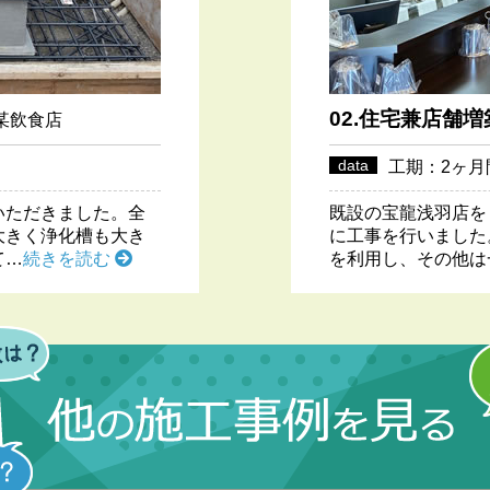
02.住宅兼店舗
某飲食店
data
工期：2ヶ
いただきました。全
既設の宝龍浅羽店を
大きく浄化槽も大き
に工事を行いました
て…
続きを読む
を利用し、その他は